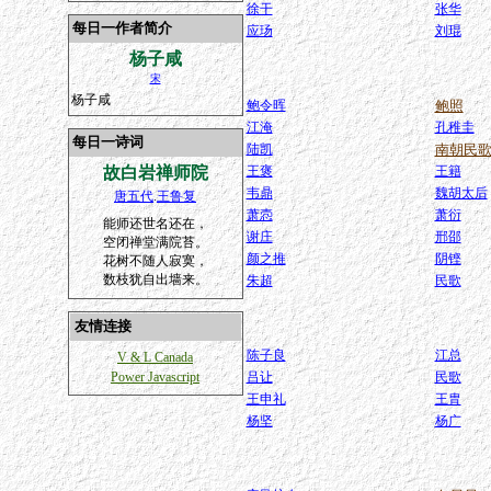
徐干
张华
每日一作者简介
应玚
刘琨
杨子咸
宋
杨子咸
鲍令晖
鲍照
江淹
孔稚圭
每日一诗词
陆凯
南朝民
故白岩禅师院
王褒
王籍
韦鼎
魏胡太后
唐五代
.
王鲁复
萧悫
萧衍
能师还世名还在，
谢庄
邢邵
空闭禅堂满院苔。
颜之推
阴铿
花树不随人寂寞，
数枝犹自出墙来。
朱超
民歌
友情连接
陈子良
江总
V & L Canada
Power Javascript
吕让
民歌
王申礼
王胄
杨坚
杨广