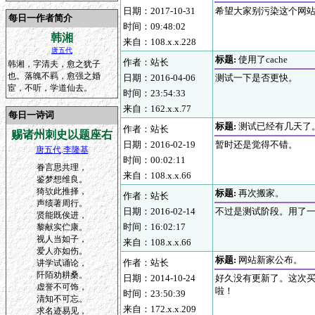
日期：2017-10-31
希望大家别污染这个网
每日一作者简介
时间：09:48:02
韩湘
来自：108.x.x.228
唐五代
标题:
使用了cache
作者：站长
韩湘，字清夫，愈之犹子
也。落魄不羁，愈强之婚
日期：2016-04-06
测试一下是否更快。
宦，不听，学道仙去。
时间：23:54:33
来自：162.x.x.77
每日一诗词
标题:
测试已经有几天了
作者：站长
赐诸州刺史以题座右
日期：2016-02-19
暂时还是觉得不错。
唐五代
.
李隆基
时间：00:02:11
眷言思共理，
来自：108.x.x.66
鉴梦想维良。
猗欤此推择，
标题:
再次搬家。
作者：站长
声绩著周行。
日期：2016-02-14
不过是测试阶段。用了
贤能既俟进，
时间：16:02:17
黎献实伫康。
视人当如子，
来自：108.x.x.66
爱人亦如伤。
标题:
网站新家公布。
作者：站长
讲学试诵论，
阡陌劝耕桑。
日期：2014-10-24
好久没有更新了。这次买
虚誉不可饰，
啦！
时间：23:50:39
清知不可忘。
来自：172.x.x.209
求名迹易见，