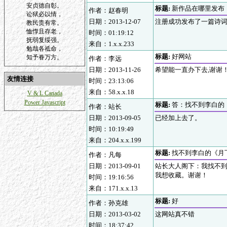
安贞德自彰。
标题:
新作品在哪里发布
作者：赵春明
讼狱必以情，
日期：2013-12-07
注册成功发布了一篇诗词
教民贵有常。
恤惸且存老，
时间：01:19:12
抚弱复绥强。
来自：1.x.x.233
勉哉各祗命，
标题:
好网站
知予眷万方。
作者：李远
日期：2013-11-26
希望能一直办下去,谢谢
友情连接
时间：23:13:06
来自：58.x.x.18
V & L Canada
Power Javascript
标题:
答：找不到李白的
作者：站长
日期：2013-09-05
已经加上去了。
时间：10:19:49
来自：204.x.x.199
标题:
找不到李白的《月
作者：凡每
日期：2013-09-01
站长大人阁下：我找不
我想收藏。谢谢！
时间：19:16:56
来自：171.x.x.13
标题:
好
作者：孙克雄
日期：2013-03-02
这网站真不错
时间：18:37:42