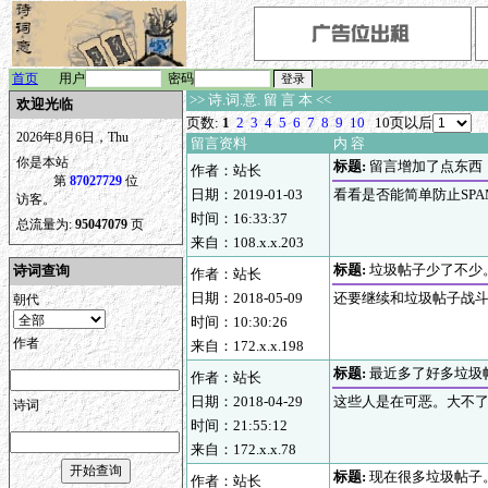
首页
用户
密码
>> 诗.词.意. 留 言 本 <<
欢迎光临
页数:
1
2
3
4
5
6
7
8
9
10
10页以后
2026年8月6日，Thu
留言资料
内 容
你是本站
标题:
留言增加了点东西
作者：站长
第
87027729
位
日期：2019-01-03
看看是否能简单防止SPA
访客。
时间：16:33:37
总流量为:
95047079
页
来自：108.x.x.203
标题:
垃圾帖子少了不少
诗词查询
作者：站长
日期：2018-05-09
还要继续和垃圾帖子战
朝代
时间：10:30:26
作者
来自：172.x.x.198
标题:
最近多了好多垃圾
作者：站长
日期：2018-04-29
这些人是在可恶。大不
诗词
时间：21:55:12
来自：172.x.x.78
标题:
现在很多垃圾帖子
作者：站长