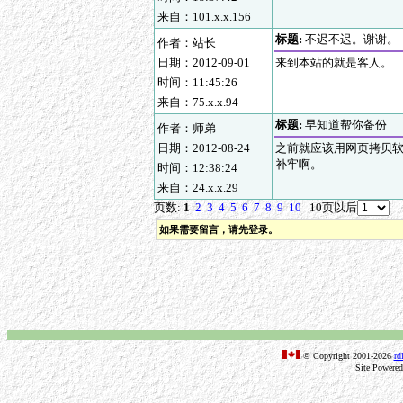
来自：101.x.x.156
标题:
不迟不迟。谢谢。
作者：站长
日期：2012-09-01
来到本站的就是客人。
时间：11:45:26
来自：75.x.x.94
标题:
早知道帮你备份
作者：师弟
日期：2012-08-24
之前就应该用网页拷贝
补牢啊。
时间：12:38:24
来自：24.x.x.29
页数:
1
2
3
4
5
6
7
8
9
10
10页以后
如果需要留言，请先登录。
© Copyright 2001-2026
rd
Site Powere