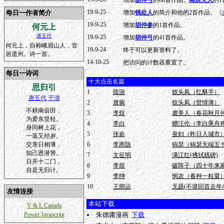
增加
胡仲弓
的80首作品。
南溟夫人
的1
19-9-25
每日一作者简介
增加
钱处人
的简介和他的2首作品。《
19-9-25
增加
胡仲参
的1首作品。
何元上
唐五代
19-9-25
增加
胡仲弓
的41首作品。
何元上，自称峨眉山人，尝
19-9-24
终于可以更新资料了。
居道州。诗一首。
14-10-25
把访问的计数器重置了。
每日一诗词
十大点击名篇
思归引
1
陆游
钗头凤（红酥手）
唐五代
.
于濆
2
唐琬
钗头凤（世情薄）
不耕南亩田，
3
李煜
虞美人（春花秋月
为爱东堂桂。
4
李白
赠汪伦（李白乘舟
身同树上花，
5
张俞
蚕妇（昨日入城市
一落又经岁。
交亲日相薄，
6
李商隐
锦瑟（锦瑟无端五
知己恩潜替。
7
文征明
满江红(拂拭残碑)
日开十二门，
8
李煜
破阵子（四十年来
自是无归计。
9
李绅
悯农（春种一粒粟
10
王闿运
无题(不堪回首去年
友情连接
本站下载
V & L Canada
Power Javascript
朱德庸漫画
下载