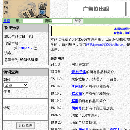
首页
用户
密码
欢迎光临
本网站想找一个
有意者，请联系p
2026年8月7日，Fri
本站点收藏了大约
35306
首诗词曲，以后还会陆续增
你是本站
享的， 请别独享，寄与
站长(poem$$$$$$rdliu.com)
整
第
87063217
位
原谅。
访客。
最新消息:
总流量为:
95084888
页
24-1-3
网站搬新家
23-3-9
诗词查询
宋.刘子实
的所有作品和简介。
22-11-9
太多垃圾了。清理了一下留言。
朝代
19-10-3
李冰阳
的所有作品和简介。
作者
19-10-2
赵孟頫
的所有作品和简介。
19-10-2
赵廱
的所有作品和简介。
诗词
19-10-2
胡仲弓
的所有作品已经加完。
19-9-27
增加了200首诗词。
19-9-26
增加了82首诗词。
19-9-26