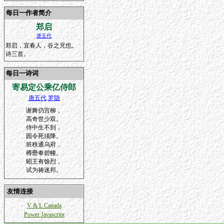
每日一作者简介
郑启
唐五代
郑启，宜春人，谷之兄也。
诗三首。
每日一诗词
寄易定公乘亿侍郎
唐五代
.
罗隐
谢舞仍宫柳，
高奇世少双。
侍中生不到，
园令死须降。
班秩通乌府，
樽罍奉碧幢。
昭王有馀烈，
试为祷迷邦。
友情连接
V & L Canada
Power Javascript