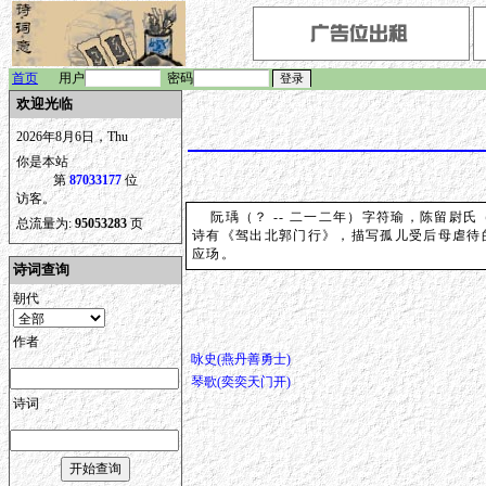
首页
用户
密码
欢迎光临
2026年8月6日，Thu
你是本站
第
87033177
位
访客。
阮瑀（？ -- 二一二年）字符瑜，陈留尉
总流量为:
95053283
页
诗有《驾出北郭门行》，描写孤儿受后母虐待
应玚。
诗词查询
朝代
作者
咏史(燕丹善勇士)
琴歌(奕奕天门开)
诗词