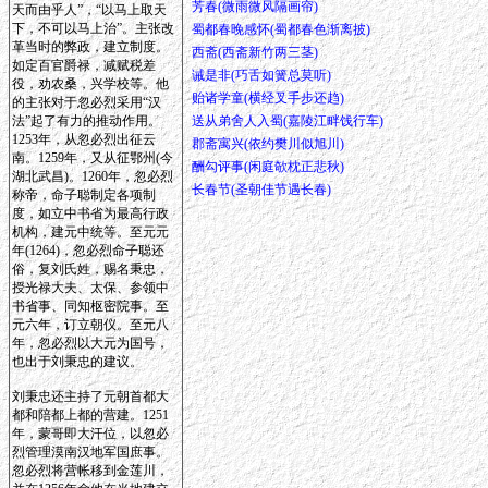
芳春(微雨微风隔画帘)
天而由乎人”，“以马上取天
下，不可以马上治”。主张改
蜀都春晚感怀(蜀都春色渐离披)
革当时的弊政，建立制度。
西斋(西斋新竹两三茎)
如定百官爵禄，减赋税差
诫是非(巧舌如簧总莫听)
役，劝农桑，兴学校等。他
贻诸学童(横经叉手步还趋)
的主张对于忽必烈采用“汉
法”起了有力的推动作用。
送从弟舍人入蜀(嘉陵江畔饯行车)
1253年，从忽必烈出征云
郡斋寓兴(依约樊川似旭川)
南。1259年，又从征鄂州(今
酬勾评事(闲庭欹枕正悲秋)
湖北武昌)。1260年，忽必烈
长春节(圣朝佳节遇长春)
称帝，命子聪制定各项制
度，如立中书省为最高行政
机构，建元中统等。至元元
年(1264)，忽必烈命子聪还
俗，复刘氏姓，赐名秉忠，
授光禄大夫、太保、参领中
书省事、同知枢密院事。至
元六年，订立朝仪。至元八
年，忽必烈以大元为国号，
也出于刘秉忠的建议。
刘秉忠还主持了元朝首都大
都和陪都上都的营建。1251
年，蒙哥即大汗位，以忽必
烈管理漠南汉地军国庶事。
忽必烈将营帐移到金莲川，