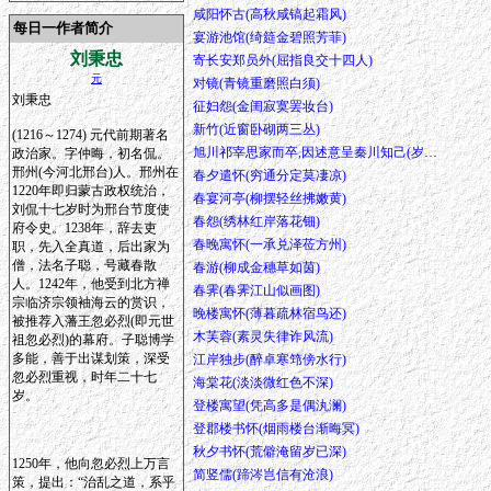
咸阳怀古(高秋咸镐起霜风)
每日一作者简介
宴游池馆(绮筵金碧照芳菲)
刘秉忠
寄长安郑员外(屈指良交十四人)
元
对镜(青镜重磨照白须)
刘秉忠
征妇怨(金闺寂寞罢妆台)
新竹(近窗卧砌两三丛)
(1216～1274) 元代前期著名
旭川祁宰思家而卒,因述意呈秦川知己(岁稔民康绝讼论)
政治家。字仲晦，初名侃。
邢州(今河北邢台)人。邢州在
春夕遣怀(穷通分定莫凄凉)
1220年即归蒙古政权统治，
春宴河亭(柳摆轻丝拂嫩黄)
刘侃十七岁时为邢台节度使
春怨(绣林红岸落花钿)
府令史。1238年，辞去吏
春晚寓怀(一承兑泽莅方州)
职，先入全真道，后出家为
僧，法名子聪，号藏春散
春游(柳成金穗草如茵)
人。1242年，他受到北方禅
春霁(春霁江山似画图)
宗临济宗领袖海云的赏识，
晚楼寓怀(薄暮疏林宿鸟还)
被推荐入藩王忽必烈(即元世
木芙蓉(素灵失律诈风流)
祖忽必烈)的幕府。子聪博学
多能，善于出谋划策，深受
江岸独步(醉卓寒筇傍水行)
忽必烈重视，时年二十七
海棠花(淡淡微红色不深)
岁。
登楼寓望(凭高多是偶汍澜)
登郡楼书怀(烟雨楼台渐晦冥)
秋夕书怀(荒僻淹留岁已深)
1250年，他向忽必烈上万言
简竖儒(蹄涔岂信有沧浪)
策，提出：“治乱之道，系乎