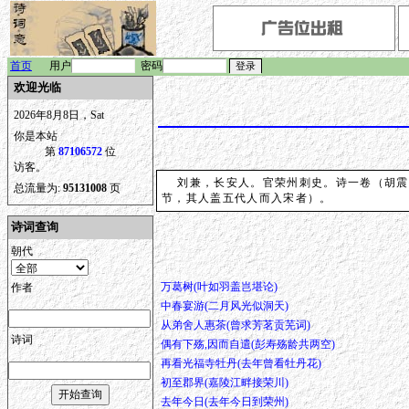
首页
用户
密码
欢迎光临
2026年8月8日，Sat
你是本站
第
87106572
位
访客。
刘兼，长安人。官荣州刺史。诗一卷（胡震
总流量为:
95131008
页
节，其人盖五代人而入宋者）。
诗词查询
朝代
万葛树(叶如羽盖岂堪论)
作者
中春宴游(二月风光似洞天)
从弟舍人惠茶(曾求芳茗贡芜词)
诗词
偶有下殇,因而自遣(彭寿殇龄共两空)
再看光福寺牡丹(去年曾看牡丹花)
初至郡界(嘉陵江畔接荣川)
去年今日(去年今日到荣州)