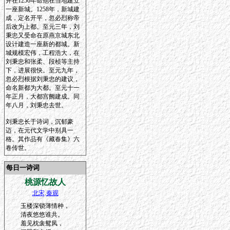
并在1256年命他在当地建立
一座新城。1258年，新城建
成，定名开平，忽必烈称帝
后改为上都。至元三年，刘
秉忠又受命在原燕京城东北
设计建造一座新的都城。新
城规模宏伟，工程浩大，在
刘秉忠和张柔、段桢等主持
下，进展很快。至元九年，
忽必烈根据刘秉忠的建议，
命名新都为大都。至元十一
年正月，大都宫阙建成。同
年八月，刘秉忠去世。
刘秉忠长于诗词，沉郁豪
迈，在元代文学中别具一
格。其作品有《藏春集》六
卷传世。
每日一诗词
桃源忆故人
北宋
.
秦观
玉楼深锁薄情种，
清夜悠悠谁共。
羞见枕衾鸳凤，