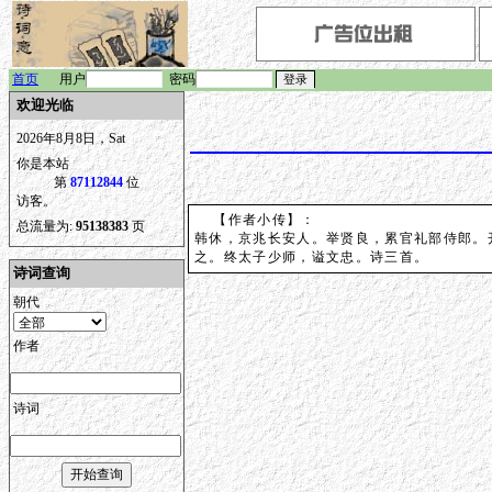
首页
用户
密码
欢迎光临
2026年8月8日，Sat
你是本站
第
87112844
位
访客。
【作者小传】：
总流量为:
95138383
页
韩休，京兆长安人。举贤良，累官礼部侍郎。
之。终太子少师，谥文忠。诗三首。
诗词查询
朝代
作者
诗词