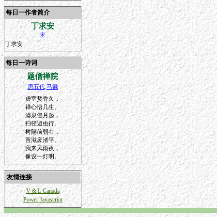
每日一作者简介
丁求安
宋
丁求安
每日一诗词
题僧禅院
唐五代
.
马戴
虚室焚香久，
禅心悟几生。
滤泉侵月起，
扫径避虫行。
树隔前朝在，
苔滋废渚平。
我来风雨夜，
像设一灯明。
友情连接
V & L Canada
Power Javascript