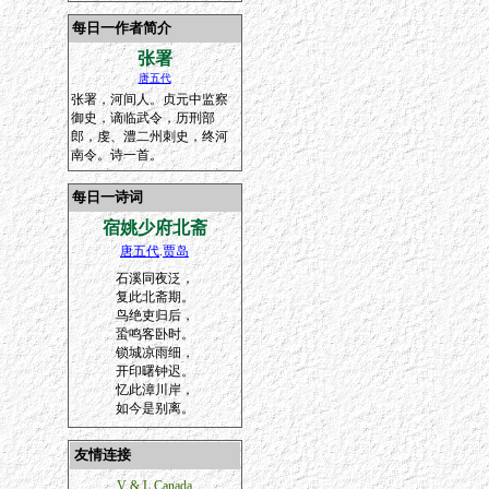
每日一作者简介
张署
唐五代
张署，河间人。贞元中监察
御史，谪临武令，历刑部
郎，虔、澧二州刺史，终河
南令。诗一首。
每日一诗词
宿姚少府北斋
唐五代
.
贾岛
石溪同夜泛，
复此北斋期。
鸟绝吏归后，
蛩鸣客卧时。
锁城凉雨细，
开印曙钟迟。
忆此漳川岸，
如今是别离。
友情连接
V & L Canada