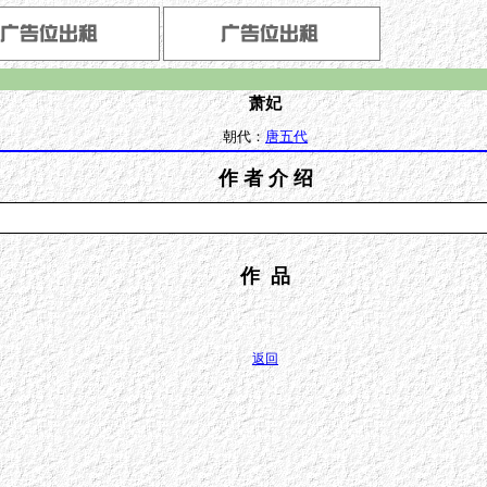
萧妃
朝代：
唐五代
作 者 介 绍
作 品
返回