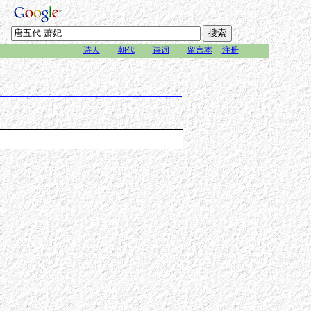
诗人
朝代
诗词
留言本
注册