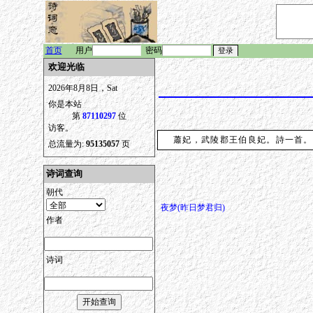
首页
用户
密码
欢迎光临
2026年8月8日，Sat
你是本站
第
87110297
位
访客。
蕭妃，武陵郡王伯良妃。詩一首。
总流量为:
95135057
页
诗词查询
朝代
夜梦(昨日梦君归)
作者
诗词