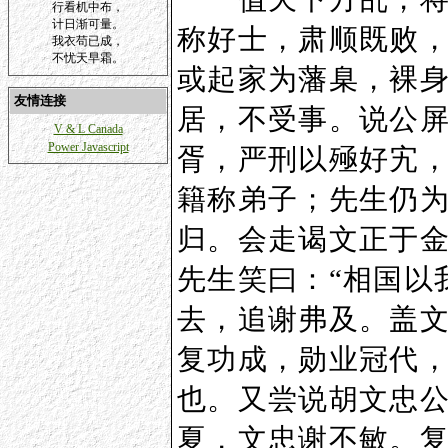
行看机中布，
计日渐可量。
称好士，肃顺既败
我衣苟已成，
不忧天早霜。
或起家为藩臬，裸
友情连接
居，不受事。说公
V & L Canada
Power Javascript
胥，严刑以殛好宄
籍称弟子；先生仍
归。会走谒文正于
先生笑曰：“相国以
去，追谢弗及。盖
复功成，勋业冠代
也。又尝说胡文忠
夏，文忠谢不敏。复