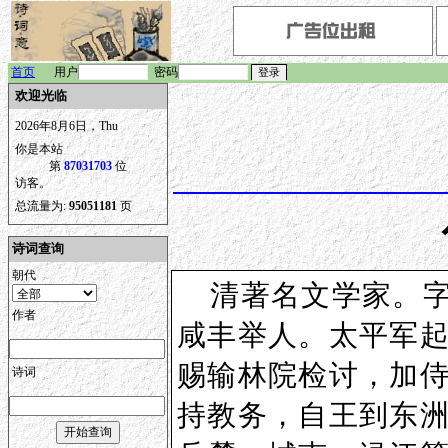
首页
用户
密码
欢迎光临
2026年8月6日，Thu
你是本站
第
87031703
位
访客。
总流量为:
95051181
页
诗词查询
朝代
清著名文学家。字
作者
咸丰举人。太平军
赐输林院检讨，加
诗词
持教务，自王到东