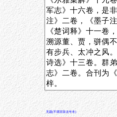
军志》十六卷，是
注》二卷，《墨子
《楚词释》十一卷
溯源董、贾，骈偶
有步兵、太冲之风
诗选》十三卷。群
志》二卷。合刊为
梓。
无题(不堪回首去年冬)