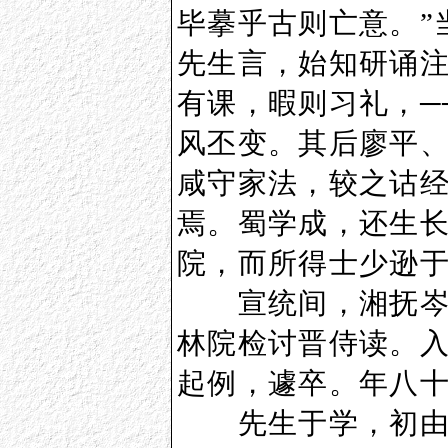
毕摹乎古则亡意。”
先生言，始知研诵
有课，暇则习礼，─
风丕变。其后廖平
咸守家法，较之诂
焉。蜀学成，还生
院，而所得士少逊
宣统间，湘抚岑春
林院检讨晋侍读。
起例，遽卒。年八
先生于学，初由礼