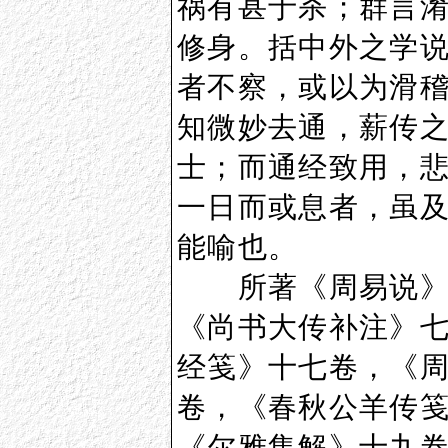
祸有甚于杀；群言
修身。括中外之学
者不察，或以为滑
知微妙去通，薪传
士；而通经致用，
一日而或息者，虽
能喻也。
所著《周易说》十
《尚书大传补注》
经笺》十七卷，《
卷，《春秋公羊传
《尔雅集解》十九