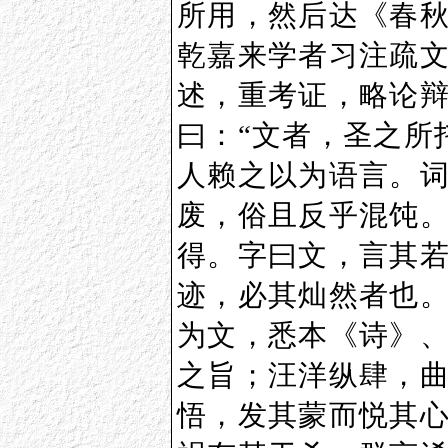
所用，然后达《春
乾嘉来学者习注疏
述，重考证，略论
曰：“文者，圣之所
人赖之以为语言。
废，俗且反乎混饨
得。字曰文，言其
迹，必其灿然者也。
为文，悉本《诗》
之旨；汪洋纵肆，
悟，发其蒙而悦其