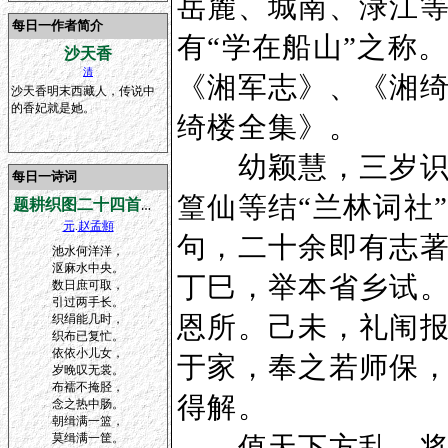
岳麓、城南、渌江
每日一作者简介
有“学在船山”之称
沙天香
清
《湘军志》、《湘
沙天香明末西藏人，传说中
的香妃就是她。
绮楼全集》。
幼颖慧，三岁识字
每日一诗词
篁仙等结“兰林词社
题耕织图二十四首奉懿旨撰
元
.
赵孟頫
句，二十余即有志
池水何洋洋，
沤麻水中央。
丁巳，举本省乡试
数日庶可取，
引过两手长。
恩所。己未，礼闱
织绢能几时，
织布已复忙。
依依小儿女，
于家，奉之若师保
岁晚叹无裳。
布襦不掩胫，
得解。
念之热中肠。
朝缉满一篮，
莫缉满一筐。
值天下方乱，将帅