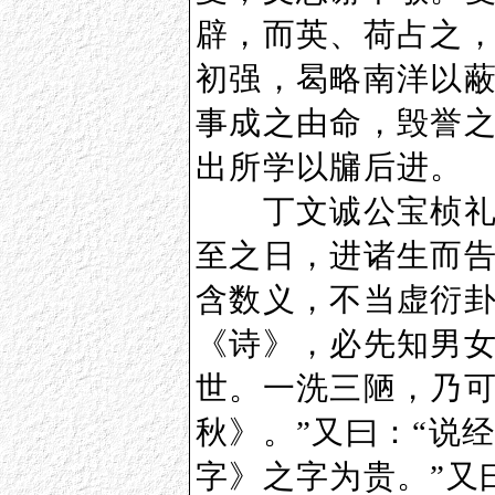
辟，而英、荷占之
初强，曷略南洋以蔽
事成之由命，毁誉
出所学以牖后进。
丁文诚公宝桢礼重
至之日，进诸生而告
含数义，不当虚衍
《诗》，必先知男
世。一洗三陋，乃
秋》。”又曰：“说
字》之字为贵。”又