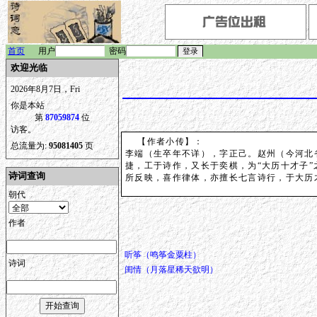
首页
用户
密码
欢迎光临
2026年8月7日，Fri
你是本站
第
87059874
位
访客。
【作者小传】：
总流量为:
95081405
页
李端（生卒年不详），字正己。赵州（今河北
捷，工于诗作，又长于奕棋，为“大历十才子
诗词查询
所反映，喜作律体，亦擅长七言诗行，于大历
朝代
作者
听筝（鸣筝金粟柱）
诗词
闺情（月落星稀天欲明）