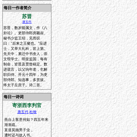
每日一作者简介
苏晋
唐五代
苏晋，数岁能属文，作《八
卦论》。吏部侍郎房颖叔、
秘书少监王绍，见而叹
曰："后来之王粲也。"应进
士，又举大礼科，皆上第。
先天中，累迁中书舍人，崇
文馆学士。明皇监国，每有
制命，皆晋及贾曾稿定。数
进谠言，以父珦年老，乞解
职归侍。开元十四年，为吏
部侍郎。知选事，多赏拔。
终太子左庶子。诗二首。
每日一诗词
寄浙西李判官
唐五代
.
杜牧
燕台上客意何如？四五年来
渐渐疏。
直道莫抛男子业，
遭时还与故人书。