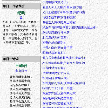
代边将(持戈簇边日)
每日一作者简介
僻居无可上人相访(自从居此地)
光州王建使君水亭作(楚水临轩积)
纪昀
再投李益常侍(何处初投刺)
清
纪昀（1724--1808）字晓岚，
冬夜送人(平明走马上村桥)
号云石，直隶献县人。学识
净业寺与前鄠县李廓少府同宿(来从城上峰)
渊博，诗赋骈文皆擅，为乾
别徐明府(抱琴非本意)
隆朝大学者，其小诗清新可
北岳庙(天地有五岳)
爱，体现出不凡的才气。著
《阅微草堂笔记》等。
南斋(独自南斋卧)
卢秀才南台(居在青门里)
即事(索莫对孤灯)
原东居喜唐温琪频至(曲江春草生)
每日一诗词
友人婚杨氏催妆(不知今夕是何夕)
五峰岩
口号(中夜忽自起)
宋
.
胡仲弓
吊孟协律(才行古人齐)
开到荼醾春事阑，
和刘涵(京官始云满)
又寻杖履看青山。
和韩吏部泛南溪(溪里晚从池岸出)
人行瘦石枯藤上，
咏韩氏二子(千岩一尺璧)
路入蛮风瘴雨间。
佛地平分天界限，
哭孟东野(兰无香气鹤无声)
道场元属鬼门关。
哭宗密禅师(鸟道雪岑巅)
野僧不会游人意，
哭柏岩和尚(苔覆石床新)
日未晡时及早还。