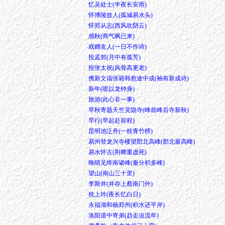
忆吴处士(半夜长安雨)
怀博陵故人(孤城易水头)
怀郑从志(西风吹阴云)
感秋(商气飒已来)
戏赠友人(一日不作诗)
投孟郊(月中有孤芳)
投张太祝(风骨高更老)
携新文诣张籍韩愈途中成(袖有新成诗)
新年(嗟以龙钟身)
旅游(此心非一事)
早秋寄题天竺灵隐寺(峰前峰后寺新秋)
早行(早起赴前程)
昆明池泛舟(一枝青竹榜)
易州登龙兴寺楼望郡北高峰(郡北最高峰)
易水怀古(荆卿重虚死)
晚晴见终南诸峰(秦分积多峰)
望山(南山三十里)
李斯井(井存上蔡南门外)
枕上吟(夜长忆白日)
永福湖和杨郑州(积水还平岸)
洛阳道中寄弟(趋走迫流年)