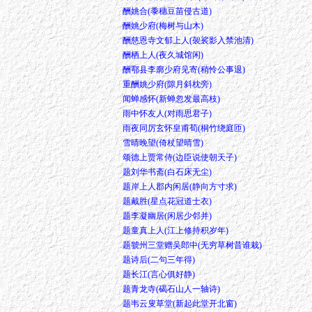
酬姚合(黍穗豆苗侵古道)
酬姚少府(梅树与山木)
酬慈恩寺文郁上人(袈裟影入禁池清)
酬栖上人(夜久城馆闲)
酬鄠县李廓少府见寄(稍怜公事退)
重酬姚少府(隙月斜枕旁)
闻蝉感怀(新蝉忽发最高枝)
雨中怀友人(对雨思君子)
雨夜同厉玄怀皇甫荀(桐竹绕庭匝)
雪晴晚望(倚杖望晴雪)
颂德上贾常侍(边臣说使朝天子)
题刘华书斋(白石床无尘)
题岸上人郡内闲居(静向方寸求)
题戴胜(星点花冠道士衣)
题李凝幽居(闲居少邻并)
题童真上人(江上修持积岁年)
题虢州三堂赠吴郎中(无穷草树昔谁栽)
题诗后(二句三年得)
题长江(言心俱好静)
题青龙寺(碣石山人一轴诗)
题韦云叟草堂(新起此堂开北窗)