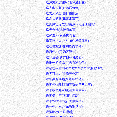
送卢秀才游潞府(雨馀滋润在)
送去华法师(在越居何寺)
送友人如边(去日重阳后)
送友人游塞(飘蓬多塞下)
送周判官元范赴越(原下相逢便别离)
送天台僧(远梦归华顶)
送孙逸人(衣屡犹同俗)
送宣皎上人游太白(剃发鬓无雪)
送崔峤游潇湘(功烈尚书孙)
送康秀才(俱为落第年)
送张道者(新岁抱琴何处去)
送惟一游清凉寺(去有巡台侣)
送慈恩寺霄韵法师谒太原李司空(何故谒司空)
送无可上人(圭峰霁色新)
送朱兵曹回越(星彩练中见)
送李傅侍郎剑南行营(走马从边事)
送李校书赴吉期(筮算重重吉)
送李登少府(伊阳耽酒尉)
送李馀往湖南(昔去候温凉)
送杜秀才东游(东游谁见待)
送汲鹏(淮南卧理后)