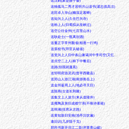
送沈鹤(家楚婿于秦)
送独孤马二秀才居明月山读书(濯志俱高洁)
送田卓入华山(幽深足暮蝉)
送知兴上人(久住巴兴寺)
送称上人(归蜀拟从巫峡过)
送空公往金州(七百里山水)
送耿处士(一瓶离别酒)
送董正字常州觐省(相逐一行鸿)
送裴校书(拜官从秘省)
送觉兴上人归中条山兼谒河中李司空(又忆西岩寺)
送贞空二上人(林下中餐后)
送路(别我就蓬蒿)
送邹明府游灵武(曾宰西畿县)
送郑山人游江湖(南游衡岳上)
送金州鉴周上人(地必寻天目)
送陈商(古道长荆棘)
送集文上人游方(来从道陵井)
送雍陶及第归成都宁亲(不唯诗著籍)
送韩湘(挂席从古路)
送黄知新归安南(池亭沉饮遍)
逢旧识(几岁阻干戈)
郑尚书新开涪江二首(岸凿青山破)