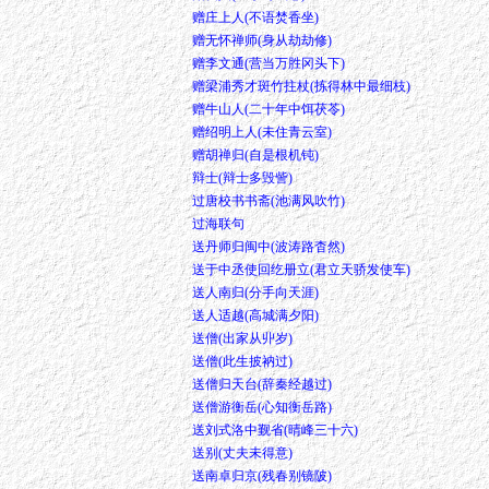
赠庄上人(不语焚香坐)
赠无怀禅师(身从劫劫修)
赠李文通(营当万胜冈头下)
赠梁浦秀才斑竹拄杖(拣得林中最细枝)
赠牛山人(二十年中饵茯苓)
赠绍明上人(未住青云室)
赠胡禅归(自是根机钝)
辩士(辩士多毁訾)
过唐校书书斋(池满风吹竹)
过海联句
送丹师归闽中(波涛路杳然)
送于中丞使回纥册立(君立天骄发使车)
送人南归(分手向天涯)
送人适越(高城满夕阳)
送僧(出家从丱岁)
送僧(此生披衲过)
送僧归天台(辞秦经越过)
送僧游衡岳(心知衡岳路)
送刘式洛中觐省(晴峰三十六)
送别(丈夫未得意)
送南卓归京(残春别镜陂)