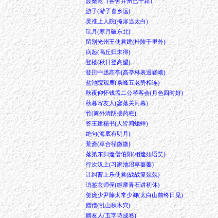
渡桑乾（客舍并州已十霜）
游子(游子喜乡远)
灵准上人院(掩扉当太白)
玩月(寒月破东北)
留别光州王使君建(杜陵千里外)
病起(高丘归未得)
登楼(秋日登高望)
登田中丞高亭(高亭林表迥嵯峨)
盐池院观鹿(条峰五老势相连)
秋夜仰怀钱孟二公琴客会(月色四时好)
秋暮寄友人(寥落关河暮)
竹(篱外清阴接药栏)
答王建秘书(人皆闻蟋蟀)
绝句(海底有明月)
荒斋(草合径微微)
落第东归逢僧伯阳(相逢须语笑)
行次汉上(习家池沼草萋萋)
让纠曹上乐使君(战战复兢兢)
访鉴玄师侄(维摩青石讲初休)
贺庞少尹除太常少卿(太白山前终日见)
赠僧(乱山秋木穴)
赠友人(五字诗成卷)