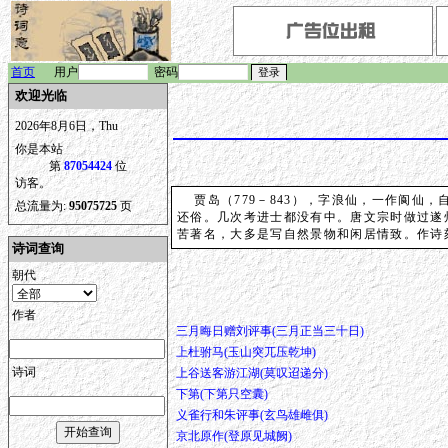
首页
用户
密码
欢迎光临
2026年8月6日，Thu
你是本站
第
87054424
位
访客。
贾岛（779－843），字浪仙，一作阆仙
总流量为:
95075725
页
还俗。几次考进士都没有中。唐文宗时做过遂
苦著名，大多是写自然景物和闲居情致。作诗
诗词查询
朝代
作者
三月晦日赠刘评事(三月正当三十日)
上杜驸马(玉山突兀压乾坤)
诗词
上谷送客游江湖(莫叹迢递分)
下第(下第只空囊)
义雀行和朱评事(玄鸟雄雌俱)
京北原作(登原见城阙)