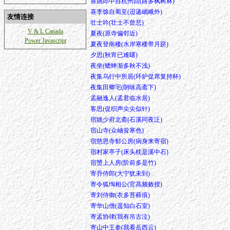
喜姚郎中自杭州回(路多枫树林)
喜李馀自蜀至(迢递岷峨外)
友情连接
壮士吟(壮士不曾悲)
V & L Canada
夏夜(原寺偏邻近)
Power Javascript
夏夜登南楼(水岸寒楼带月跻)
夕思(秋宵已难曙)
夜坐(蟋蟀渐多秋不浅)
夜集乌行中所居(环炉促席复持杯)
夜集田卿宅(朗咏高斋下)
孟融逸人(孟君临水居)
客思(促织声尖尖似针)
宿姚少府北斋(石溪同夜泛)
宿山寺(众岫耸寒色)
宿慈恩寺郁公房(病身来寄宿)
宿村家亭子(床头枕是溪中石)
宿赟上人房(阶前多是竹)
寄乔侍郎(大宁犹未到)
寄令狐绹相公(官高频敕授)
寄刘侍御(衣多苔藓痕)
寄华山僧(遥知白石室)
寄孟协律(我有吊古泣)
寄山中王参(我看岳西云)