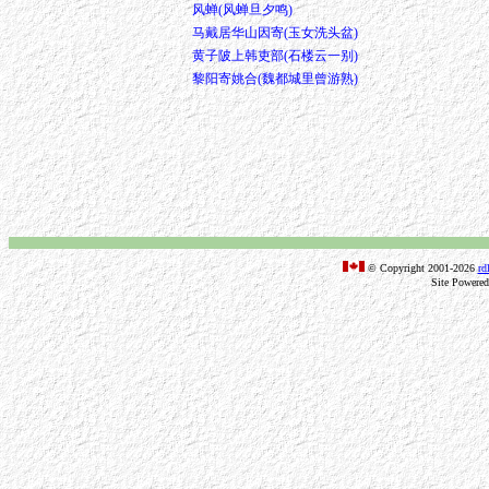
风蝉(风蝉旦夕鸣)
马戴居华山因寄(玉女洗头盆)
黄子陂上韩吏部(石楼云一别)
黎阳寄姚合(魏都城里曾游熟)
© Copyright 2001-2026
rd
Site Powere