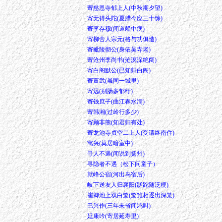
寄慈恩寺郁上人(中秋期夕望)
寄无得头陀(夏腊今应三十馀)
寄李存穆(闻道船中病)
寄柳舍人宗元(格与功俱造)
寄毗陵彻公(身依吴寺老)
寄沧州李尚书(沧溟深绝阔)
寄白阁默公(已知归白阁)
寄董武(虽同一城里)
寄远(别肠多郁纡)
寄钱庶子(曲江春水满)
寄韩湘(过岭行多少)
寄顾非熊(知君归有处)
寄龙池寺贞空二上人(受请终南住)
寓兴(莫居暗室中)
寻人不遇(闻说到扬州)
寻隐者不遇（松下问童子）
就峰公宿(河出鸟宿后)
岐下送友人归襄阳(蹉跎随泛梗)
崔卿池上双白鹭(鹭雏相逐出深笼)
巴兴作(三年未省闻鸿叫)
延康吟(寄居延寿里)