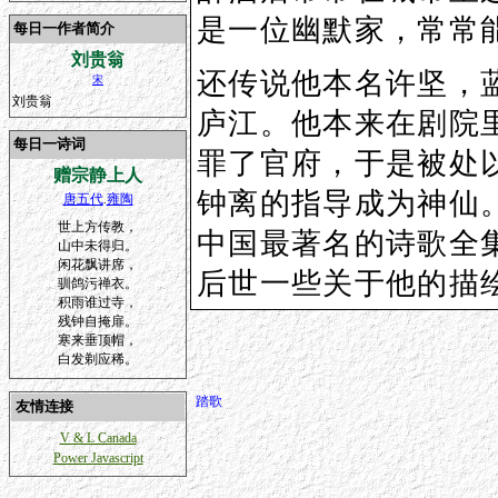
是一位幽默家，常常
每日一作者简介
刘贵翁
还传说他本名许坚，
宋
刘贵翁
庐江。他本来在剧院
每日一诗词
罪了官府，于是被处
赠宗静上人
钟离的指导成为神仙
唐五代
.
雍陶
世上方传教，
中国最著名的诗歌全
山中未得归。
闲花飘讲席，
后世一些关于他的描
驯鸽污禅衣。
积雨谁过寺，
残钟自掩扉。
寒来垂顶帽，
白发剃应稀。
踏歌
友情连接
V & L Canada
Power Javascript