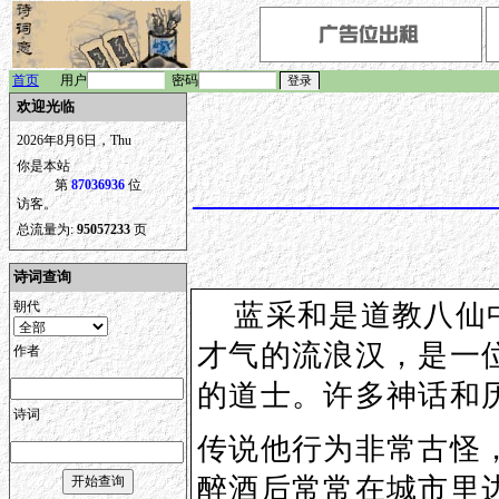
首页
用户
密码
欢迎光临
2026年8月6日，Thu
你是本站
第
87036936
位
访客。
总流量为:
95057233
页
诗词查询
朝代
蓝采和是道教八仙中
才气的流浪汉，是一
作者
的道士。许多神话和
诗词
传说他行为非常古怪
醉酒后常常在城市里