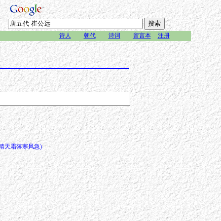
诗人
朝代
诗词
留言本
注册
晴天霜落寒风急)