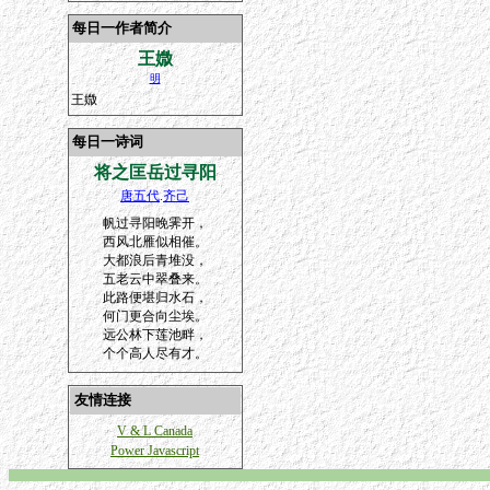
每日一作者简介
王媺
明
王媺
每日一诗词
将之匡岳过寻阳
唐五代
.
齐己
帆过寻阳晚霁开，
西风北雁似相催。
大都浪后青堆没，
五老云中翠叠来。
此路便堪归水石，
何门更合向尘埃。
远公林下莲池畔，
个个高人尽有才。
友情连接
V & L Canada
Power Javascript