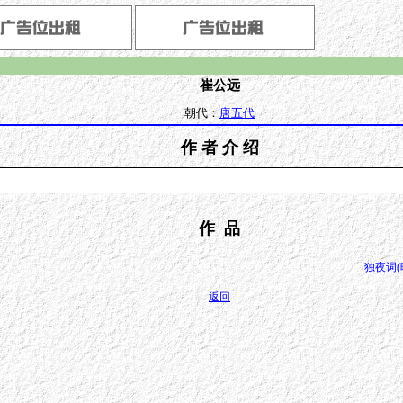
崔公远
朝代：
唐五代
作 者 介 绍
作 品
独夜词(
返回