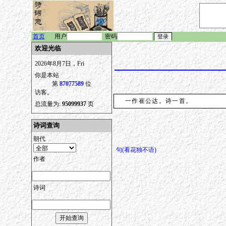
首页
用户
密码
欢迎光临
2026年8月7日，Fri
你是本站
第
87077589
位
访客。
一作崔公达。诗一首。
总流量为:
95099937
页
诗词查询
朝代
句(看花独不语)
作者
诗词