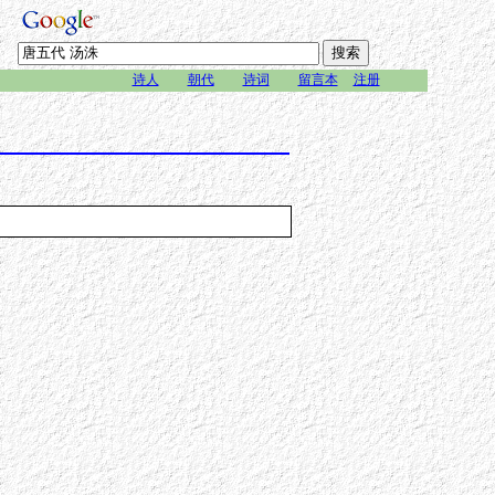
诗人
朝代
诗词
留言本
注册