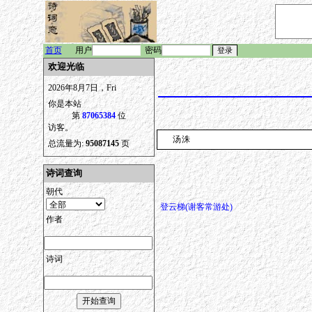
首页
用户
密码
欢迎光临
2026年8月7日，Fri
你是本站
第
87065384
位
访客。
汤洙
总流量为:
95087145
页
诗词查询
朝代
登云梯(谢客常游处)
作者
诗词