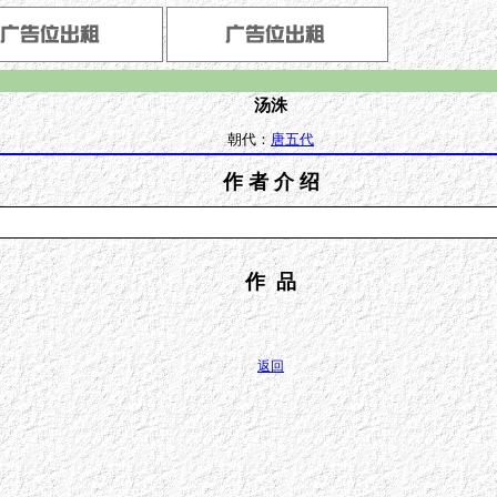
汤洙
朝代：
唐五代
作 者 介 绍
作 品
返回