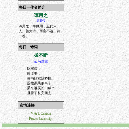
每日一作者简介
谭用之
唐五代
谭用之，字藏用，五代末
人。善为诗，而官不达。诗
一卷。
每日一诗词
拨不断
元
.
马致远
叹寒儒，
谩读书，
读书须索题桥柱。
题柱虽乘驷马车，
乘车谁买长门赋？
且看了长安回去！
友情连接
V & L Canada
Power Javascript