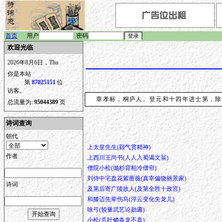
首页
用户
密码
欢迎光临
2026年8月6日，Thu
你是本站
第
87025151
位
访客。
章孝标，桐庐人。登元和十四年进士第，除
总流量为:
95044389
页
诗词查询
朝代
上太皇先生(颢气贯精神)
作者
上西川王尚书(人人入蜀谒文翁)
僧院小松(抛杉背柏冷僧帘)
刘侍中宅盘花紫蔷薇(真宰偏饶丽景家)
诗词
及第后寄广陵故人(及第全胜十政官)
和滕迈先辈伤马(浮云变化失龙儿)
咏弓(较量武艺论勋庸)
小松(爪叶鳞条龙不盘)