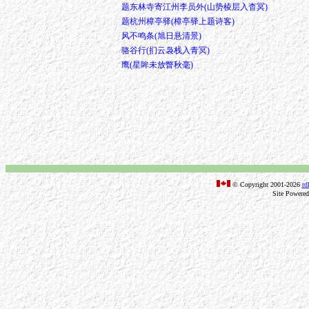
题东林寺寄江州李员外(山势棱层入杳冥)
题杭州樟亭驿(樟亭驿上题诗客)
风不鸣条(旭日悬清景)
骆谷行(扪云袅栈入青冥)
鹰(星眸未放瞥秋毫)
© Copyright 2001-2026
rd
Site Powere