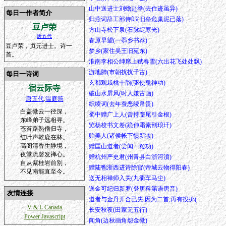
山中送进士刘蟾赴举(去住迹虽异)
每日一作者简介
归燕词辞工部侍郎(旧垒危巢泥已落)
豆卢荣
方山寺松下泉(石脉绽寒光)
唐五代
春原早望(一忝乡书荐)
豆卢荣，贞元进士。诗一
梦乡(家住吴王旧苑东)
首。
淮南李相公绅席上赋春雪(六出花飞处处飘)
游地肺(市朝扰扰千古)
每日一诗词
玄都观栽桃十韵(驱使鬼神功)
宿云际寺
破山水屏风(时人嫌古画)
唐五代
.
温庭筠
织绫词(去年蚕恶绫帛贵)
白盖微云一径深，
蜀中赠广上人(曾持麈尾引金根)
东峰弟子远相寻。
览杨校书文卷(跪伸霜素剖琅玕)
苍苔路熟僧归寺，
贻美人(诸侯帐下惯新妆)
红叶声乾鹿在林。
高阁清香生静境，
赠匡山道者(尝闻一粒功)
夜堂疏磬发禅心。
赠杭州严史君(州青县白浙河濆)
自从紫桂岩前别，
赠陆鬯浙西进诗除官(帝城云物得阳春)
不见南能直至今。
送无相禅师入关(九衢车马尘)
送金可纪归新罗(登唐科第语唐音)
友情连接
道者与金丹开合已失,因为二首,再有投掷(木钻钻盘石)
V & L Canada
长安秋夜(田家无五行)
Power Javascript
闻角(边秋画角怨金微)