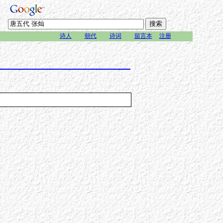
诗人
朝代
诗词
留言本
注册