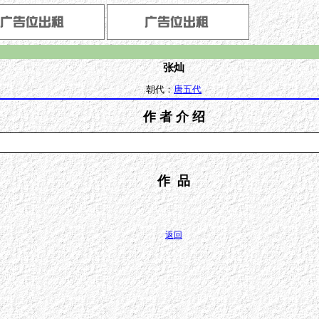
张灿
朝代：
唐五代
作 者 介 绍
作 品
返回