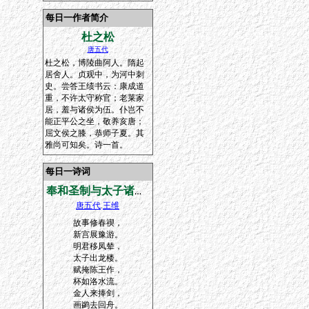
每日一作者简介
杜之松
唐五代
杜之松，博陵曲阿人。隋起
居舍人。贞观中，为河中刺
史。尝答王绩书云：康成道
重，不许太守称官；老莱家
居，羞与诸侯为伍。仆岂不
能正平公之坐，敬养亥唐；
屈文侯之膝，恭师子夏。其
雅尚可知矣。诗一首。
每日一诗词
奉和圣制与太子诸王三月三日龙池春禊应制
唐五代
.
王维
故事修春禊，
新宫展豫游。
明君移凤辇，
太子出龙楼。
赋掩陈王作，
杯如洛水流。
金人来捧剑，
画鹢去回舟。