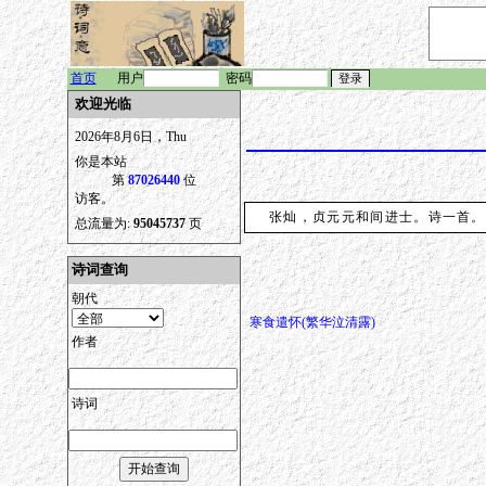
首页
用户
密码
欢迎光临
2026年8月6日，Thu
你是本站
第
87026440
位
访客。
张灿，贞元元和间进士。诗一首。
总流量为:
95045737
页
诗词查询
朝代
寒食遣怀(繁华泣清露)
作者
诗词