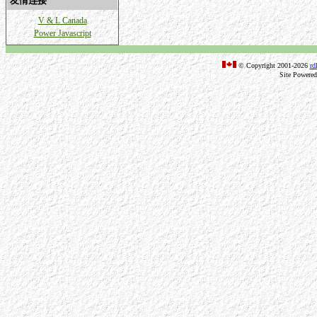
友情连接
V & L Canada
Power Javascript
© Copyright 2001-2026
rd
Site Powere