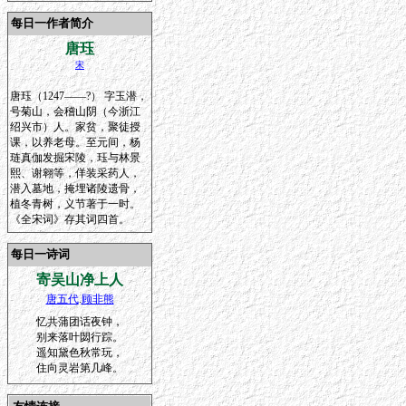
每日一作者简介
唐珏
宋
唐珏（1247——?） 字玉潜，
号菊山，会稽山阴（今浙江
绍兴市）人。家贫，聚徒授
课，以养老母。至元间，杨
琏真伽发掘宋陵，珏与林景
熙、谢翱等，佯装采药人，
潜入墓地，掩埋诸陵遗骨，
植冬青树，义节著于一时。
《全宋词》存其词四首。
每日一诗词
寄吴山净上人
唐五代
.
顾非熊
忆共蒲团话夜钟，
别来落叶閟行踪。
遥知黛色秋常玩，
住向灵岩第几峰。