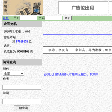
首页
用户
密码
欢迎光临
2026年8月5日，Wed
你是本站
第
87019176
位
访客。
李谅，字复言。三宰剧县，再为郡牧，终京
总流量为:
95038162
页
诗词查询
朝代
苏州元日郡斋感怀,寄越州元相公、杭州白舍人(称庆还乡郡吏归)
作者
诗词