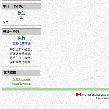
每日一作者简介
徐兰
清
徐兰
每日一诗词
咏竹
唐五代
.
唐彦谦
醉卧凉阴沁骨清，
石床冰簟梦难成。
月明午夜生虚籁，
误听风声是雨声。
友情连接
V & L Canada
Power Javascript
© Copyright 2001-2026
rd
Site Powere