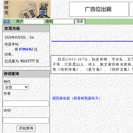
首页
用户
密码
欢迎光临
2026年8月8日，Sat
你是本站
第
87094362
位
访客。
归庄(1613-1673)，别名祚明，字尔
总流量为:
95117777
页
子等，江苏昆山人，诗人，散文家归有光曾孙
有《恒轩诗集》、《悬弓集》、《恒轩文集》
诗词查询
朝代
作者
观田家收获（稻香秫熟暮秋天）
诗词