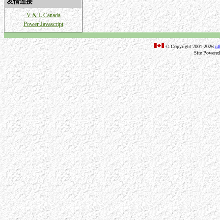
友情连接
V & L Canada
Power Javascript
© Copyright 2001-2026
rd
Site Powere