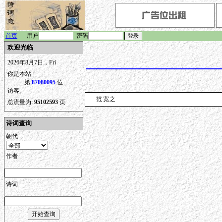
首页
用户
密码
欢迎光临
2026年8月7日，Fri
你是本站
第
87080095
位
访客。
范宽之
总流量为:
95102593
页
诗词查询
朝代
作者
诗词