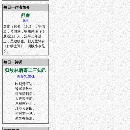
每日一作者简介
舒亶
北宋
舒亶（1041—1103），字信
道，号懒堂，明州慈溪（今
属浙江）人，治平二年进
士，思致缜密。赵万里辑有
《舒学士词》，词以小令见
长。
每日一诗词
归故林后寄二三知己
唐五代
.
贯休
昨别楚江边，
逡巡早数年。
诗虽清到后，
人更瘦于前。
岸翠连乔岳，
汀沙入坏田。
何时重一见，
谈笑有茶烟。