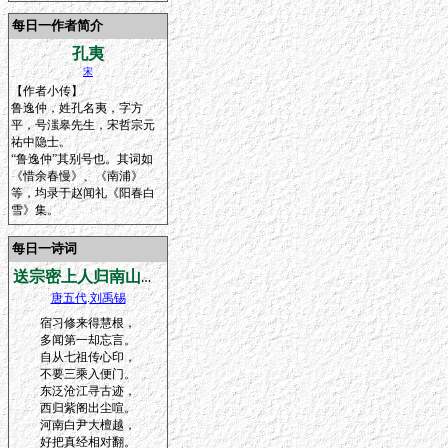
每日一作者简介
孔夷
宋
【作者小传】
鲁逸仲，姓孔名夷，字方
平，号滍皋先生，宋哲宗元
祐中隐士。
“鲁逸仲”其别号也。其词如
《惜余春慢》、《南浦》
等，均录于赵闻礼《阳春白
雪》集。
每日一诗词
送宗密上人归南山草堂寺,因谒河南尹白侍郎
唐五代
.
刘禹锡
宿习修来得慧根，
多闻第一却忘言。
自从七祖传心印，
不要三乘入便门。
东泛沧江寻古迹，
西归紫阁出尘喧。
河南白尹大檀越，
好把真经相对翻。