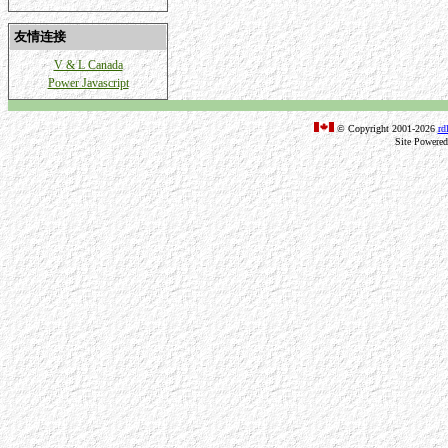
友情连接
V & L Canada
Power Javascript
© Copyright 2001-2026
rd
Site Powere