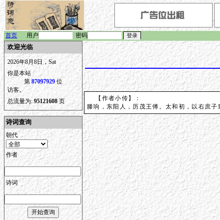
首页
用户
密码
欢迎光临
2026年8月8日，Sat
你是本站
第
87097929
位
访客。
【作者小传】：
总流量为:
95121608
页
滕珦，东阳人，历茂王傅。太和初，以右庶子
诗词查询
朝代
作者
诗词