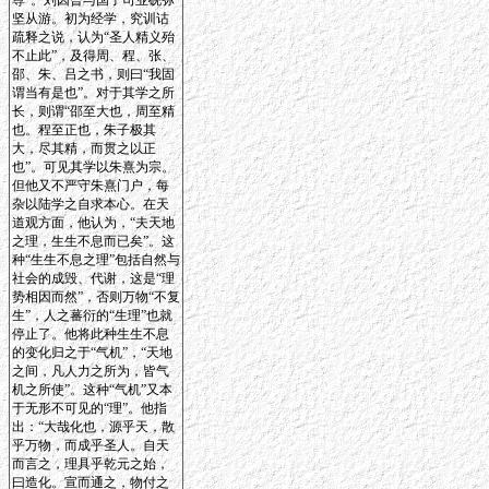
尊”。刘因曾与国子司业砚弥
坚从游。初为经学，究训诂
疏释之说，认为“圣人精义殆
不止此”，及得周、程、张、
邵、朱、吕之书，则曰“我固
谓当有是也”。对于其学之所
长，则谓“邵至大也，周至精
也。程至正也，朱子极其
大，尽其精，而贯之以正
也”。可见其学以朱熹为宗。
但他又不严守朱熹门户，每
杂以陆学之自求本心。在天
道观方面，他认为，“夫天地
之理，生生不息而已矣”。这
种“生生不息之理”包括自然与
社会的成毁、代谢，这是“理
势相因而然”，否则万物“不复
生”，人之蕃衍的“生理”也就
停止了。他将此种生生不息
的变化归之于“气机”，“天地
之间，凡人力之所为，皆气
机之所使”。这种“气机”又本
于无形不可见的“理”。他指
出：“大哉化也，源乎天，散
乎万物，而成乎圣人。自天
而言之，理具乎乾元之始，
曰造化。宣而通之，物付之