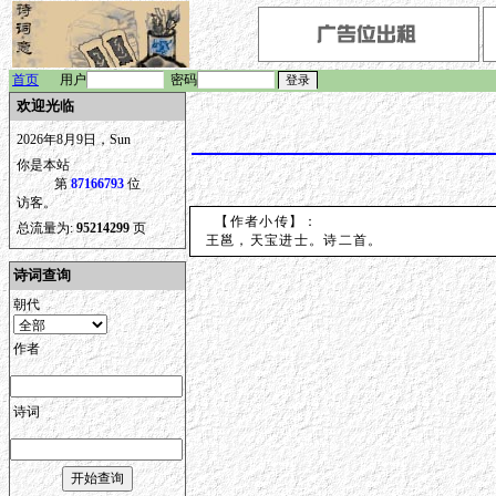
首页
用户
密码
欢迎光临
2026年8月9日，Sun
你是本站
第
87166793
位
访客。
【作者小传】：
总流量为:
95214299
页
王邕，天宝进士。诗二首。
诗词查询
朝代
作者
诗词