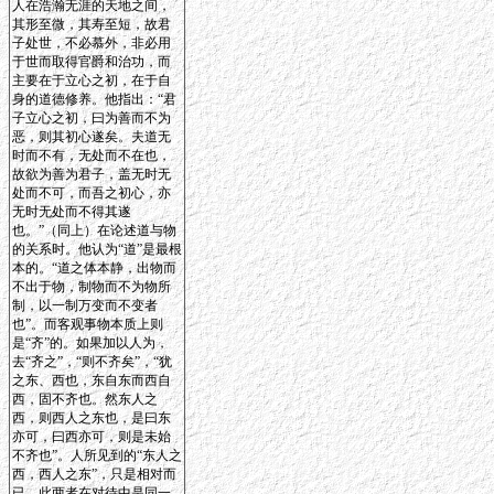
人在浩瀚无涯的天地之间，
其形至微，其寿至短，故君
子处世，不必慕外，非必用
于世而取得官爵和治功，而
主要在于立心之初，在于自
身的道德修养。他指出：“君
子立心之初，曰为善而不为
恶，则其初心遂矣。夫道无
时而不有，无处而不在也，
故欲为善为君子，盖无时无
处而不可，而吾之初心，亦
无时无处而不得其遂
也。”（同上）在论述道与物
的关系时。他认为“道”是最根
本的。“道之体本静，出物而
不出于物，制物而不为物所
制，以一制万变而不变者
也”。而客观事物本质上则
是“齐”的。如果加以人为，
去“齐之”，“则不齐矣”，“犹
之东、西也，东自东而西自
西，固不齐也。然东人之
西，则西人之东也，是曰东
亦可，曰西亦可，则是未始
不齐也”。人所见到的“东人之
西，西人之东”，只是相对而
已，此两者在对待中是同一