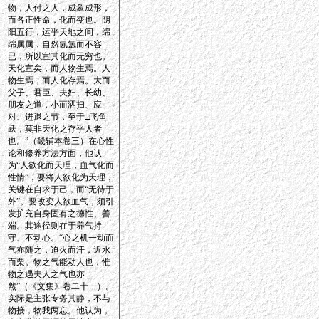
物，人付之人，成象成形，
而各正性命，化而变也。阴
阳五行，运乎天地之间，绵
绵属属，自然氤氲而不容
已，所以宣其化而无穷也。
天化宣矣，而人物生焉。人
物生焉，而人化存焉。大而
父子、君臣、夫妇、长幼、
朋友之道，小而洒扫、应
对、进退之节，至于□飞鱼
跃，莫非天化之存乎人者
也。”（畿辅本卷三）在心性
论和修养方法方面，他认
为“人欲化而天理，血气化而
性情”，要将人欲化为天理，
关键在自求于己，而“无待于
外”。要改变人欲血气，须引
发扩充自身固有之德性、善
端。其途径则在于养气持
守、不动心。“心之机一动而
气亦随之，迫火而汗，近水
而栗。物之气能动人也，惟
物之遇夫人之气也亦
然”（《文集》卷二十一）。
实际是主张专务其静，不与
物接，物我两忘。他认为，