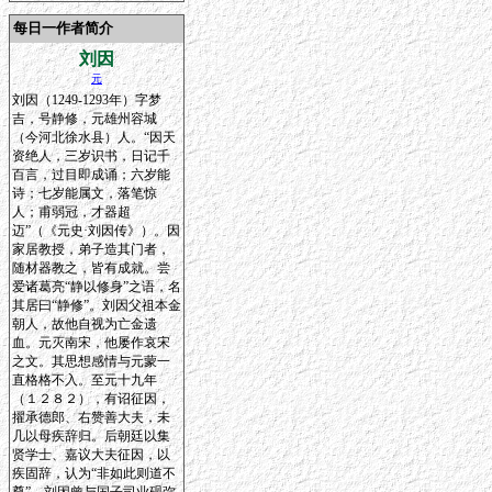
每日一作者简介
刘因
元
刘因（1249-1293年）字梦
吉，号静修，元雄州容城
（今河北徐水县）人。“因天
资绝人，三岁识书，日记千
百言，过目即成诵；六岁能
诗；七岁能属文，落笔惊
人；甫弱冠，才器超
迈”（《元史·刘因传》）。因
家居教授，弟子造其门者，
随材器教之，皆有成就。尝
爱诸葛亮“静以修身”之语，名
其居曰“静修”。刘因父祖本金
朝人，故他自视为亡金遗
血。元灭南宋，他屡作哀宋
之文。其思想感情与元蒙一
直格格不入。至元十九年
（１２８２），有诏征因，
擢承德郎、右赞善大夫，未
几以母疾辞归。后朝廷以集
贤学士、嘉议大夫征因，以
疾固辞，认为“非如此则道不