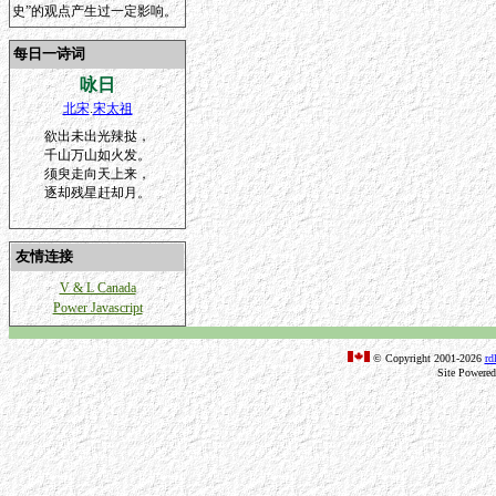
史”的观点产生过一定影响。
每日一诗词
咏日
北宋
.
宋太祖
欲出未出光辣挞，
千山万山如火发。
须臾走向天上来，
逐却残星赶却月。
友情连接
V & L Canada
Power Javascript
© Copyright 2001-2026
rd
Site Powere