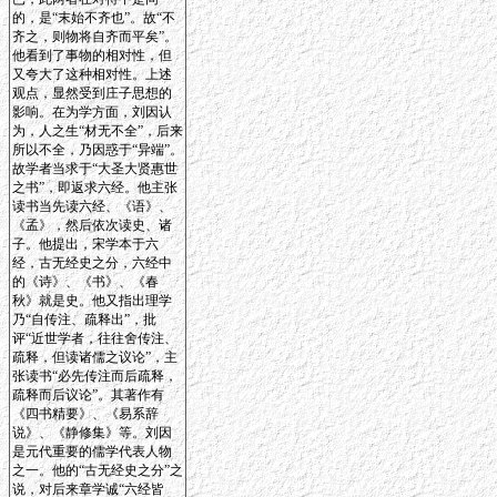
的，是“末始不齐也”。故“不
齐之，则物将自齐而平矣”。
他看到了事物的相对性，但
又夸大了这种相对性。上述
观点，显然受到庄子思想的
影响。在为学方面，刘因认
为，人之生“材无不全”，后来
所以不全，乃因惑于“异端”。
故学者当求于“大圣大贤惠世
之书”，即返求六经。他主张
读书当先读六经、《语》、
《孟》，然后依次读史、诸
子。他提出，宋学本于六
经，古无经史之分，六经中
的《诗》、《书》、《春
秋》就是史。他又指出理学
乃“自传注、疏释出”，批
评“近世学者，往往舍传注、
疏释，但读诸儒之议论”，主
张读书“必先传注而后疏释，
疏释而后议论”。其著作有
《四书精要》、《易系辞
说》、《静修集》等。刘因
是元代重要的儒学代表人物
之一。他的“古无经史之分”之
说，对后来章学诚“六经皆