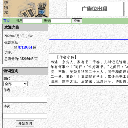
首页
用户
密码
欢迎光临
2026年8月8日，Sat
你是本站
第
87159354
位
访客。
【作者小传】：
总流量为:
95205645
页
韦述，京兆人。家有书二千卷，儿时记览皆遍
年有何事业？"对曰："性好著书。"之问曰：
诗词查询
浣、王珣、吴兢并述等二十六人，同于秘阁详
二十卷。张说引为集贤院直学士，累迁尚书工
朝代
谯周、陈寿之流。后陷贼，流渝州卒。诗四首
作者
诗词