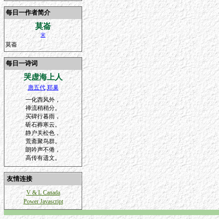
每日一作者简介
莫崙
宋
莫崙
每日一诗词
哭虚海上人
唐五代
.
郑巢
一化西风外，
禅流稍稍分。
买碑行暮雨，
斫石葬寒云。
静户关松色，
荒斋聚鸟群。
朗吟声不倦，
高传有遗文。
友情连接
V & L Canada
Power Javascript