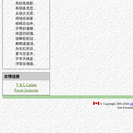
风轻徐就影。
苒弱多意思，
从容占光景。
得地在侯家，
移根近仙井。
开尊好凝睇，
倚瑟仍回颈。
游蜂驻彩冠，
舞鹤迷烟顶。
兴生红药后，
爱与甘棠并。
不学夭桃姿，
浮荣在俄顷。
友情连接
V & L Canada
Power Javascript
© Copyright 2001-2026
rd
Site Powere