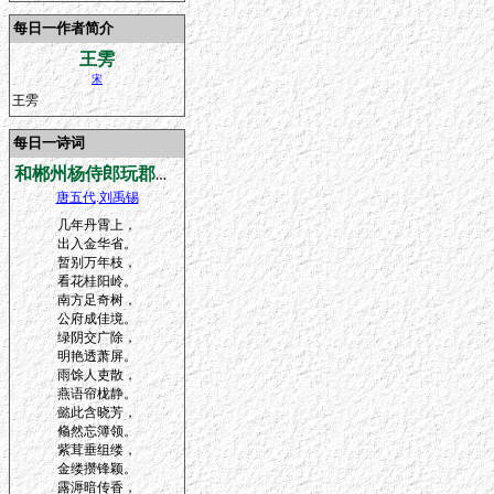
每日一作者简介
王雱
宋
王雱
每日一诗词
和郴州杨侍郎玩郡斋紫薇花十四韵
唐五代
.
刘禹锡
几年丹霄上，
出入金华省。
暂别万年枝，
看花桂阳岭。
南方足奇树，
公府成佳境。
绿阴交广除，
明艳透萧屏。
雨馀人吏散，
燕语帘栊静。
懿此含晓芳，
翛然忘簿领。
紫茸垂组缕，
金缕攒锋颖。
露溽暗传香，