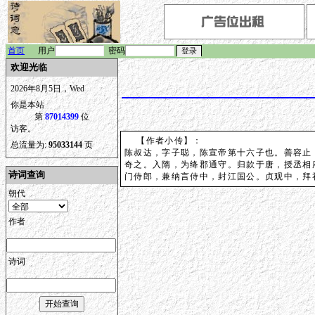
首页
用户
密码
欢迎光临
2026年8月5日，Wed
你是本站
第
87014399
位
访客。
【作者小传】：
总流量为:
95033144
页
陈叔达，字子聪，陈宣帝第十六子也。善容止
奇之。入隋，为绛郡通守。归款于唐，授丞相
诗词查询
门侍郎，兼纳言侍中，封江国公。贞观中，拜
朝代
作者
诗词