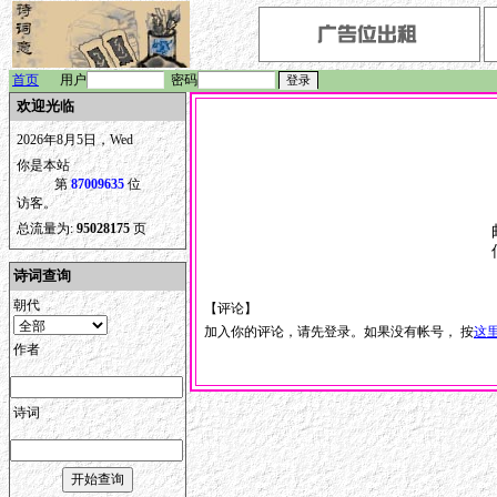
首页
用户
密码
欢迎光临
2026年8月5日，Wed
你是本站
第
87009635
位
访客。
总流量为:
95028175
页
诗词查询
朝代
【评论】
加入你的评论，请先登录。如果没有帐号， 按
这
作者
诗词