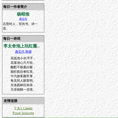
每日一作者简介
杨昭俭
唐五代
石晋时人，官尚书。诗一
首。
每日一诗词
李太舍池上玩红薇醉题
唐五代
.
韩偓
花低池小水泙泙，
花落池心片片轻。
酩酊不能羞白鬓，
颠狂犹自眷红英。
乍为旅客颜常厚，
每见同人眼暂明。
京洛园林归未得，
天涯相顾一含情。
友情连接
V & L Canada
Power Javascript