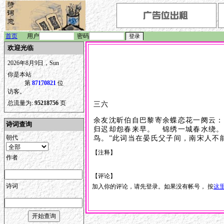
首页
用户
密码
欢迎光临
2026年8月9日，Sun
你是本站
第
87170821
位
访客。
总流量为:
95218756
页
三六
余友沈昕伯自巴黎寄余蝶恋花一阕云：
诗词查询
归迟却怨春来早。 锦绣一城春水绕。
朝代
鸟。”此词当在晏氏父子间，南宋人不
【注释】
作者
【评论】
诗词
加入你的评论，请先登录。如果没有帐号， 按
这