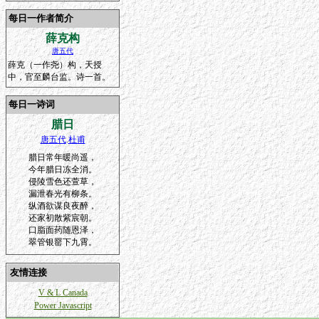
每日一作者简介
薛克构
唐五代
薛克（一作尧）构，天授
中，官至麟台监。诗一首。
每日一诗词
腊日
唐五代
.
杜甫
腊日常年暖尚遥，
今年腊日冻全消。
侵陵雪色还萱草，
漏泄春光有柳条。
纵酒欲谋良夜醉，
还家初散紫宸朝。
口脂面药随恩泽，
翠管银罂下九霄。
友情连接
V & L Canada
Power Javascript