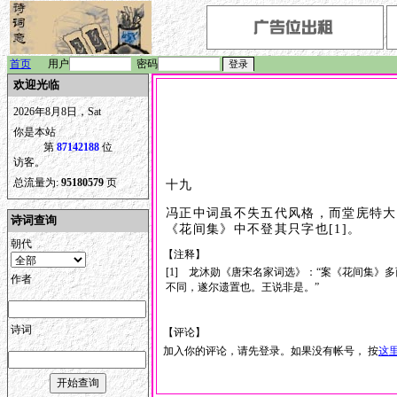
首页
用户
密码
欢迎光临
2026年8月8日，Sat
你是本站
第
87142188
位
访客。
总流量为:
95180579
页
十九
冯正中词虽不失五代风格，而堂庑特大
诗词查询
《花间集》中不登其只字也[1]。
朝代
【注释】
[1] 龙沐勋《唐宋名家词选》：“案《花间集
作者
不同，遂尔遗置也。王说非是。”
诗词
【评论】
加入你的评论，请先登录。如果没有帐号， 按
这