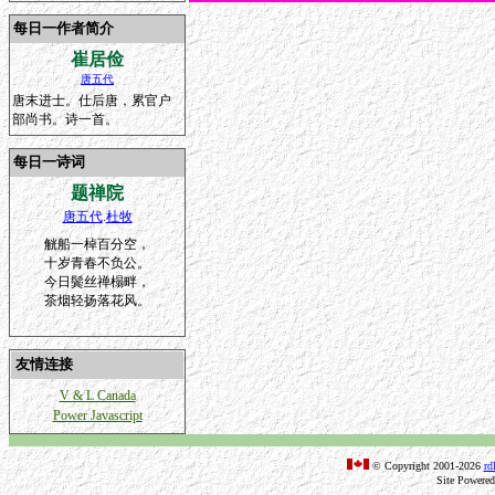
每日一作者简介
崔居俭
唐五代
唐末进士。仕后唐，累官户
部尚书。诗一首。
每日一诗词
题禅院
唐五代
.
杜牧
觥船一棹百分空，
十岁青春不负公。
今日鬓丝禅榻畔，
茶烟轻扬落花风。
友情连接
V & L Canada
Power Javascript
© Copyright 2001-2026
rd
Site Powere