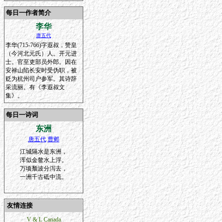
每日一作者简介
李华
唐五代
李华(715-766)字遐叔，赞皇
（今河北元氏）人。开元进
士。官至吏部员外郎。因在
安禄山陷长安时受伪职，被
贬为杭州司户参军。其诗辞
采流丽。有《李遐叔文
集》。
每日一诗词
东洲
唐五代
.
曹邺
江城隔水是东洲，
浑似金鳌水上浮。
万顷颓波分泻去，
一洲千古砥中流。
友情连接
V & L Canada