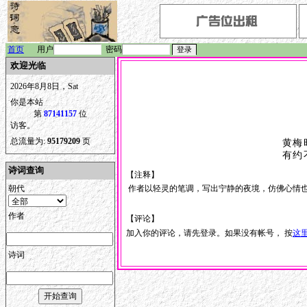
首页
用户
密码
欢迎光临
2026年8月8日，Sat
你是本站
第
87141157
位
访客。
总流量为:
95179209
页
黄梅
有约
诗词查询
【注释】
朝代
作者以轻灵的笔调，写出宁静的夜境，仿佛心情
作者
【评论】
加入你的评论，请先登录。如果没有帐号， 按
这
诗词