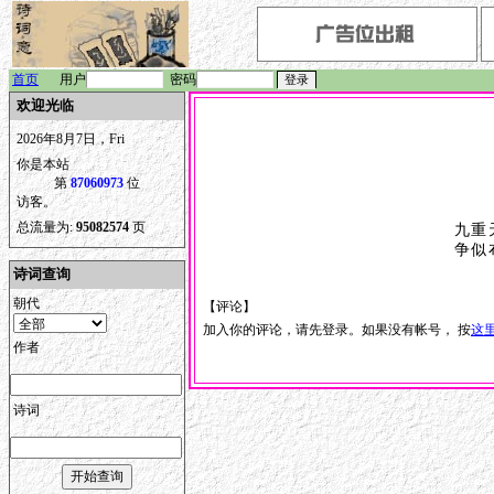
首页
用户
密码
欢迎光临
2026年8月7日，Fri
你是本站
第
87060973
位
访客。
总流量为:
95082574
页
九重
争似
诗词查询
朝代
【评论】
加入你的评论，请先登录。如果没有帐号， 按
这
作者
诗词