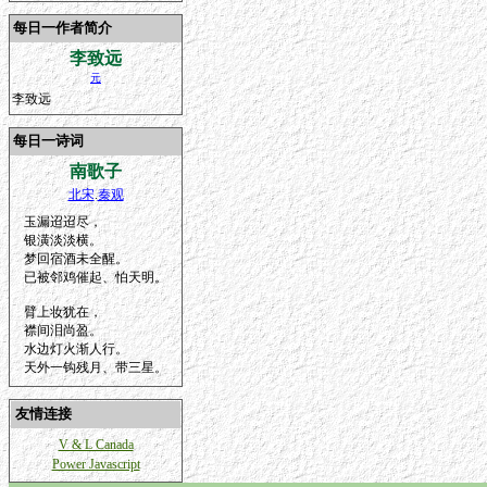
每日一作者简介
李致远
元
李致远
每日一诗词
南歌子
北宋
.
秦观
玉漏迢迢尽，
银潢淡淡横。
梦回宿酒未全醒。
已被邻鸡催起、怕天明。
臂上妆犹在，
襟间泪尚盈。
水边灯火渐人行。
天外一钩残月、带三星。
友情连接
V & L Canada
Power Javascript