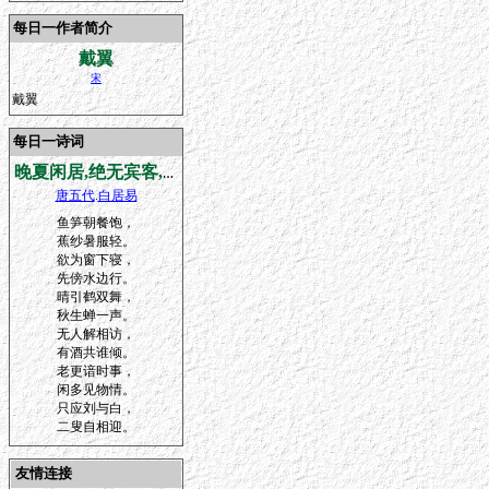
每日一作者简介
戴翼
宋
戴翼
每日一诗词
晚夏闲居,绝无宾客,欲寻梦得,先寄此诗
唐五代
.
白居易
鱼笋朝餐饱，
蕉纱暑服轻。
欲为窗下寝，
先傍水边行。
晴引鹤双舞，
秋生蝉一声。
无人解相访，
有酒共谁倾。
老更谙时事，
闲多见物情。
只应刘与白，
二叟自相迎。
友情连接