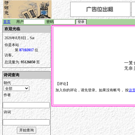
首页
用户
密码
欢迎光临
2026年8月8日，Sat
你是本站
第
87102017
位
访客。
总流量为:
95126050
页
一笼
无奈
诗词查询
朝代
【评论】
加入你的评论，请先登录。如果没有帐号， 按
这
作者
诗词