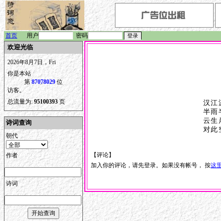
首页
用户
密码
欢迎光临
2026年8月7日，Fri
你是本站
第
87078029
位
访客。
总流量为:
95100393
页
汉江
半雨
云生
诗词查询
对此
朝代
【评论】
作者
加入你的评论，请先登录。如果没有帐号， 按
这
诗词