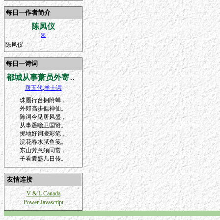
每日一作者简介
陈凤仪
宋
陈凤仪
每日一诗词
都城从事萧员外寄海梨花诗,尽绮丽至惠然远及
唐五代
.
羊士谔
珠履行台拥附蝉，
外郎高步似神仙。
陈词今见唐风盛，
从事遥瞻卫国贤。
掷地好词凌彩笔，
浣花春水腻鱼笺。
东山芳意须同赏，
子看囊盛几日传。
友情连接
V & L Canada
Power Javascript