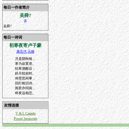
每日一作者简介
吴舜?
宋
吴舜?
每日一诗词
初寒夜寄卢子蒙
唐五代
.
元稹
月是阴秋镜，
寒为寂寞资。
轻寒酒醒后，
斜月枕前时。
倚壁思闲事，
回灯检旧诗。
闻君亦同病，
终夜远相悲。
友情连接
V & L Canada
Power Javascript