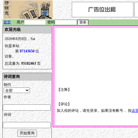
首页
用户
密码
欢迎光临
2026年8月8日，Sat
你是本站
第
87143650
位
访客。
总流量为:
95182463
页
诗词查询
朝代
【注释】
作者
【评论】
加入你的评论，请先登录。如果没有帐号， 按
这
诗词