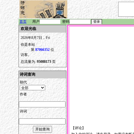
首页
用户
密码
欢迎光临
2026年8月7日，Fri
你是本站
第
87066352
位
访客。
总流量为:
95088173
页
诗词查询
朝代
作者
诗词
【评论】