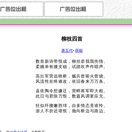
柳枝四首
唐五代
•
薛能
数首新诗带恨成，柳丝牵我我伤情。
柔娥幸有腰支稳，试踏吹声作唱声。
高出军营远映桥，贼兵曾斫火曾烧。
风流性在终难改，依旧春来万万条。
县依陶令想嫌迂，营畔将军即大粗。
此日与君除万恨，数篇风调更应无。
狂似纤腰嫩胜绵，自多情态竟谁怜。
游人不折还堪恨，抛向桥边与路边。