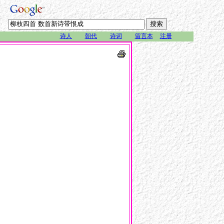
诗人
朝代
诗词
留言本
注册