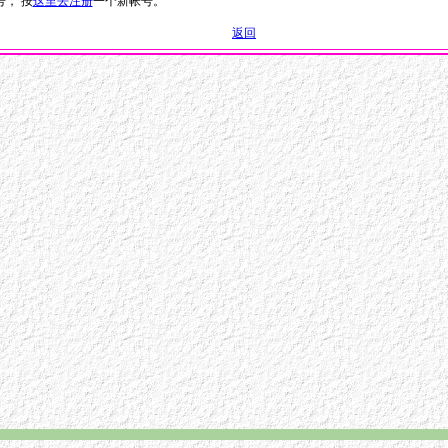
， 按
这里去注册
一个新帐号。
返回