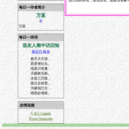
加入你的评论，请先登录。如果没有帐号
每日一作者简介
万某
宋
万某
每日一诗词
送友人南中访旧知
唐五代
.
喻凫
春尽大方游，
思君便白头。
地蒸川有毒，
天暖树无秋。
水急三巴险，
猿分五岭愁。
为缘知己分，
南国必淹留。
友情连接
V & L Canada
Power Javascript