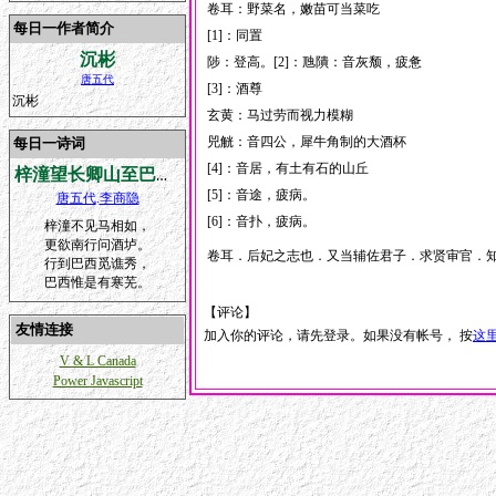
卷耳：野菜名，嫩苗可当菜吃
每日一作者简介
[1]：同置
沉彬
陟：登高。[2]：虺隤：音灰颓，疲惫
唐五代
[3]：酒尊
沉彬
玄黄：马过劳而视力模糊
兕觥：音四公，犀牛角制的大酒杯
每日一诗词
[4]：音居，有土有石的山丘
梓潼望长卿山至巴西复怀谯秀
[5]：音途，疲病。
唐五代
.
李商隐
[6]：音扑，疲病。
梓潼不见马相如，
更欲南行问酒垆。
卷耳．后妃之志也．又当辅佐君子．求贤审官．
行到巴西觅谯秀，
巴西惟是有寒芜。
【评论】
友情连接
加入你的评论，请先登录。如果没有帐号， 按
这
V & L Canada
Power Javascript