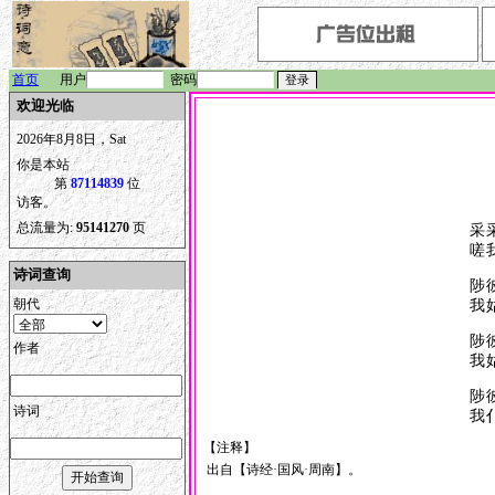
首页
用户
密码
欢迎光临
2026年8月8日，Sat
你是本站
第
87114839
位
访客。
总流量为:
95141270
页
采
嗟
诗词查询
陟
朝代
我
陟
作者
我
陟
诗词
我
【注释】
出自【诗经·国风·周南】。