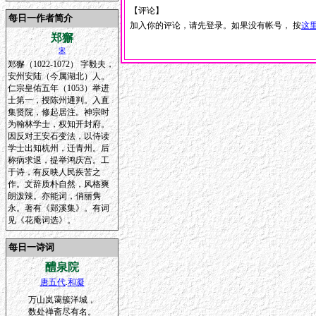
【评论】
每日一作者简介
加入你的评论，请先登录。如果没有帐号， 按
这
郑獬
宋
郑獬（1022-1072） 字毅夫，
安州安陆（今属湖北）人。
仁宗皇佑五年（1053）举进
士第一，授陈州通判。入直
集贤院，修起居注。神宗时
为翰林学士，权知开封府。
因反对王安石变法，以侍读
学士出知杭州，迁青州。后
称病求退，提举鸿庆宫。工
于诗，有反映人民疾苦之
作。文辞质朴自然，风格爽
朗泼辣。亦能词，俏丽隽
永。著有《郧溪集》。有词
见《花庵词选》。
每日一诗词
醴泉院
唐五代
.
和凝
万山岚霭簇洋城，
数处禅斋尽有名。